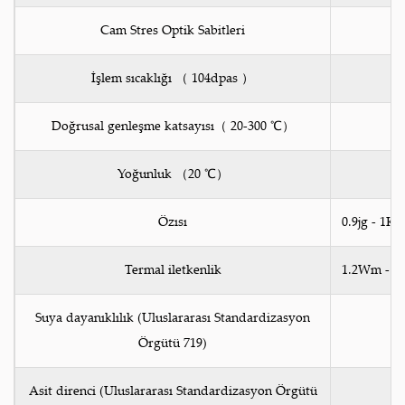
Cam Stres Optik Sabitleri
İşlem sıcaklığı （ 104dpas ）
Doğrusal genleşme katsayısı（ 20-300 ℃）
Yoğunluk （20 ℃）
Özısı
0.9jg - 1K -
Termal iletkenlik
1.2Wm - 1K
Suya dayanıklılık (Uluslararası Standardizasyon
Örgütü 719)
Asit direnci (Uluslararası Standardizasyon Örgütü