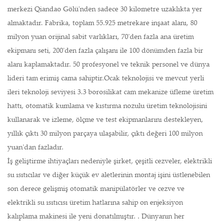
merkezi Qiandao Gölü'nden sadece 30 kilometre uzaklıkta yer
almaktadır. Fabrika, toplam 55.925 metrekare inşaat alanı, 80
milyon yuan orijinal sabit varlıkları, 70'den fazla ana üretim
ekipmanı seti, 200'den fazla çalışanı ile 100 dönümden fazla bir
alanı kaplamaktadır. 50 profesyonel ve teknik personel ve dünya
lideri tam erimiş cama sahiptir.Ocak teknolojisi ve mevcut yerli
ileri teknoloji seviyesi 3.3 borosilikat cam mekanize üfleme üretim
hattı, otomatik kumlama ve kıstırma nozulu üretim teknolojisini
kullanarak ve izleme, ölçme ve test ekipmanlarını destekleyen,
yıllık çıktı 30 milyon parçaya ulaşabilir, çıktı değeri 100 milyon
yuan'dan fazladır.
İş geliştirme ihtiyaçları nedeniyle şirket, çeşitli cezveler, elektrikli
su ısıtıcılar ve diğer küçük ev aletlerinin montaj işini üstlenebilen
son derece gelişmiş otomatik manipülatörler ve cezve ve
elektrikli su ısıtıcısı üretim hatlarına sahip on enjeksiyon
kalıplama makinesi ile yeni donatılmıştır. . Dünyanın her