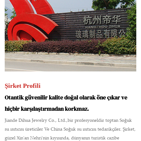
Şirket Profili
Otantik güvenilir kalite doğal olarak öne çıkar ve
hiçbir karşılaştırmadan korkmaz.
Jiande Dihua Jewelry Co., Ltd.,bir profesyoneldir
toptan Soğuk
su ısıtıcısı üreticiler
Ve
China Soğuk su ısıtıcısı tedarikçiler
. Şirket,
güzel Xin'an Nehri'nin kıyısında, dünyanın turistik cazibe