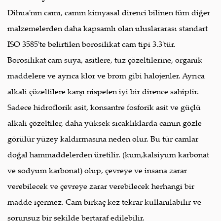
Dihua'nın camı, camın kimyasal direnci bilinen tüm diğer
malzemelerden daha kapsamlı olan uluslararası standart
ISO 3585'te belirtilen borosilikat cam tipi 3.3'tür.
Borosilikat cam suya, asitlere, tuz çözeltilerine, organik
maddelere ve ayrıca klor ve brom gibi halojenler. Ayrıca
alkali çözeltilere karşı nispeten iyi bir dirence sahiptir.
Sadece hidroflorik asit, konsantre fosforik asit ve güçlü
alkali çözeltiler, daha yüksek sıcaklıklarda camın gözle
görülür yüzey kaldırmasına neden olur. Bu tür camlar
doğal hammaddelerden üretilir. (kum,kalsiyum karbonat
ve sodyum karbonat) olup, çevreye ve insana zarar
verebilecek ve çevreye zarar verebilecek herhangi bir
madde içermez. Cam birkaç kez tekrar kullanılabilir ve
sorunsuz bir şekilde bertaraf edilebilir.