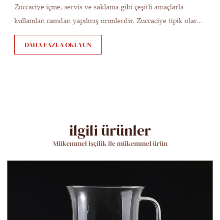
Züccaciye içme, servis ve saklama gibi çeşitli amaçlarla
kullanılan camdan yapılmış ürünlerdir. Züccaciye tipik olar...
DAHA FAZLA OKUYUN
ilgili ürünler
Mükemmel işçilik ile mükemmel ürün