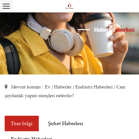
Haberler
merkez
Mevcut konum：
Ev
/
Haberler
/
Endüstri Haberleri
/
Cam
çaydanlık yapım süreçleri nelerdir?
Tüm bilgi
Şirket Haberleri