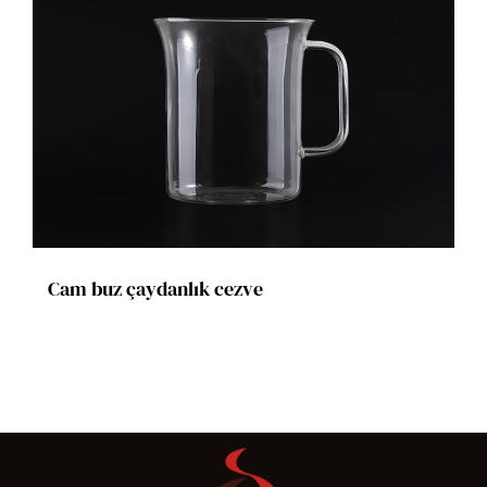
Cam buz çaydanlık cezve