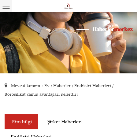
Haberler
merkez
Mevcut konum：
Ev
/
Haberler
/
Endüstri Haberleri
/
Borosilikat camın avantajları nelerdir?
Tüm bilgi
Şirket Haberleri